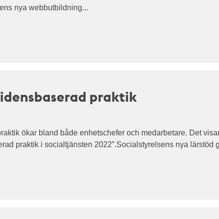
sens nya webbutbildning...
evidensbaserad praktik
praktik ökar bland både enhetschefer och medarbetare. Det visa
ad praktik i socialtjänsten 2022”.Socialstyrelsens nya lärstöd ge