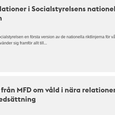
oner i Socialstyrelsens nationella
m
ialstyrelsen en första version av de nationella riktlinjerna för v
nder sig framför allt till...
från MFD om våld i nära relatione
edsättning