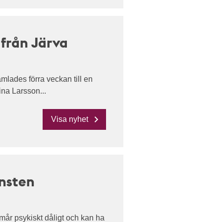
från Järva
mlades förra veckan till en
ina Larsson...
Visa nyhet
änsten
år psykiskt dåligt och kan ha