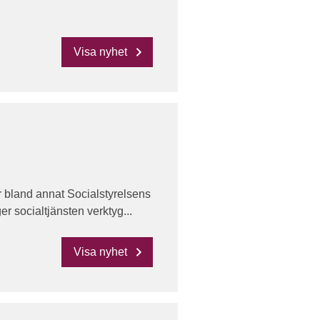
Visa nyhet
r bland annat Socialstyrelsens
r socialtjänsten verktyg...
Visa nyhet