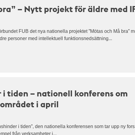
ra” – Nytt projekt för äldre med I
sförbundet FUB det nya nationella projektet ”Mötas och Må bra” m
ldre personer med intellektuell funktionsnedsättning...
 i tiden – nationell konferens om
området i april
nshinder i tiden”, den nationella konferensen som tar upp ny for
mpel från verksamheter i...