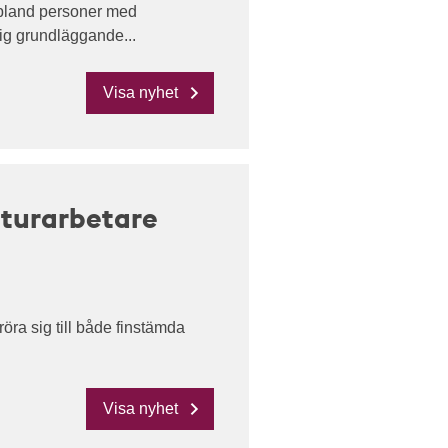
 bland personer med
ig grundläggande...
Visa nyhet
lturarbetare
ra sig till både finstämda
Visa nyhet