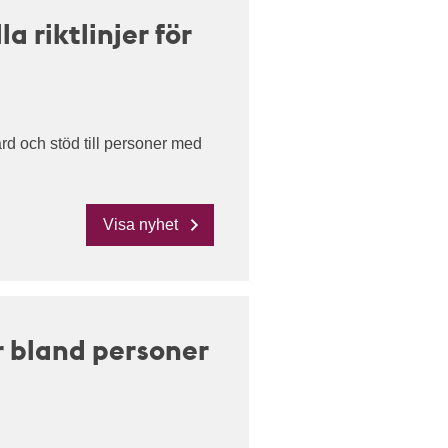
 riktlinjer för
ård och stöd till personer med
Visa nyhet
r bland personer