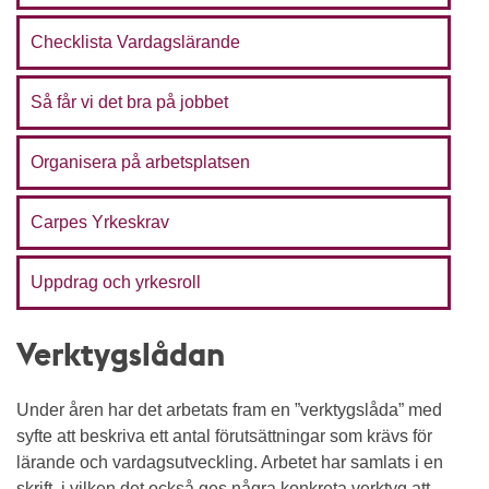
Checklista Vardagslärande
Så får vi det bra på jobbet
Organisera på arbetsplatsen
Carpes Yrkeskrav
Uppdrag och yrkesroll
Verktygslådan
Under åren har det arbetats fram en ”verktygslåda” med
syfte att beskriva ett antal förutsättningar som krävs för
lärande och vardagsutveckling. Arbetet har samlats i en
skrift, i vilken det också ges några konkreta verktyg att