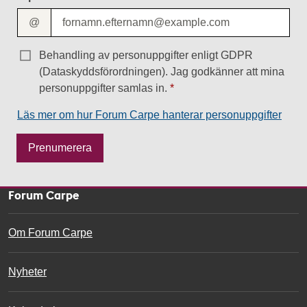
@
Behandling av personuppgifter enligt GDPR
(Dataskyddsförordningen). Jag godkänner att mina
personuppgifter samlas in.
Läs mer om hur Forum Carpe hanterar personuppgifter
M
Prenumerera
e
s
s
Forum Carpe
a
g
Om Forum Carpe
e
Nyheter