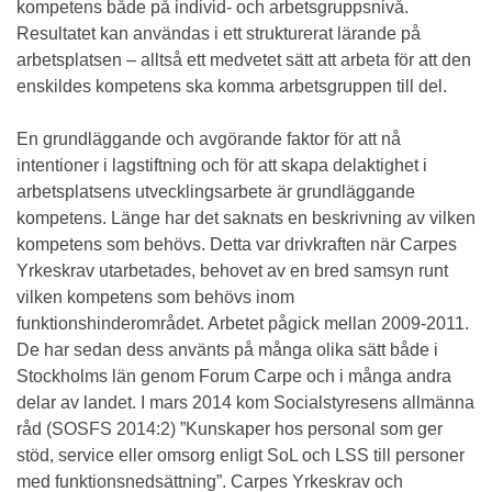
kompetens både på individ- och arbetsgruppsnivå.
Resultatet kan användas i ett strukturerat lärande på
arbetsplatsen – alltså ett medvetet sätt att arbeta för att den
enskildes kompetens ska komma arbetsgruppen till del.
En grundläggande och avgörande faktor för att nå
intentioner i lagstiftning och för att skapa delaktighet i
arbetsplatsens utvecklingsarbete är grundläggande
kompetens. Länge har det saknats en beskrivning av vilken
kompetens som behövs. Detta var drivkraften när Carpes
Yrkeskrav utarbetades, behovet av en bred samsyn runt
vilken kompetens som behövs inom
funktionshinderområdet. Arbetet pågick mellan 2009-2011.
De har sedan dess använts på många olika sätt både i
Stockholms län genom Forum Carpe och i många andra
delar av landet. I mars 2014 kom Socialstyresens allmänna
råd (SOSFS 2014:2) ”Kunskaper hos personal som ger
stöd, service eller omsorg enligt SoL och LSS till personer
med funktionsnedsättning”. Carpes Yrkeskrav och