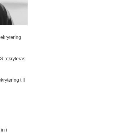
rekrytering
SS rekryteras
ytering till
in i