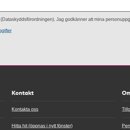
(Dataskyddsförordningen). Jag godkänner att mina personuppgi
gifter
Kontakt
Om
Kontakta oss
Til
Hitta hit (öppnas i nytt fönster)
Per