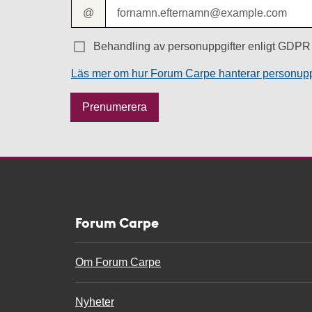
@
Behandling av personuppgifter enligt GDPR 
Läs mer om hur Forum Carpe hanterar personupp
M
Prenumerera
e
s
s
a
g
e
Forum Carpe
Om Forum Carpe
Nyheter