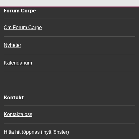
s
s
Forum Carpe
a
g
Om Forum Carpe
e
Nyheter
Kalendarium
Kontakt
Kontakta oss
Hitta hit (öppnas i nytt fönster)