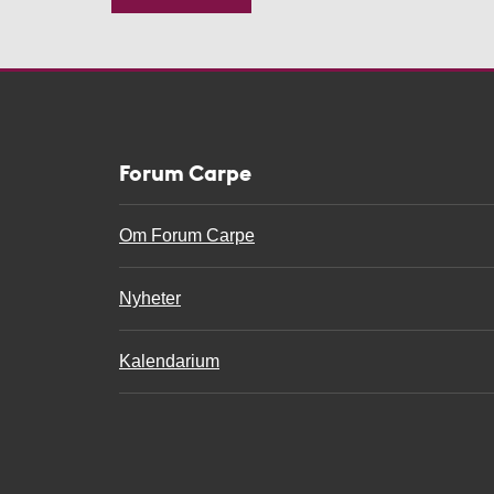
e
s
s
a
g
e
Forum Carpe
Om Forum Carpe
Nyheter
Kalendarium