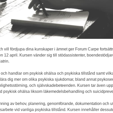
ch vill fördjupa dina kunskaper i ämnet ger Forum Carpe fortsät
en 12 april. Kursen vänder sig till stödassistenter, boendestödja
atrin.
ch handlar om psykisk ohälsa och psykiska tillstånd samt vilka
r lära dig mer om olika psykiska sjukdomar, bland annat psykoser,
onlighetsstörning, och självskadebeteenden. Kursen tar även up
id psykisk ohälsa liksom läkemedelsbehandling och suicidpreve
mning av behov, planering, genomförande, dokumentation och u
arbete vid vanliga psykiska tillstånd. Kursen innehåller dess