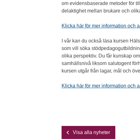
om evidensbaserade metoder för til
delaktighet mellan brukare och oli
Klicka här för mer information och an
I vår kan du också läsa kursen Häl
som vill söka stödpedagogutbildnin
olika perspektiv. Du får kunskap om
samhällsnivå liksom salutogent förhål
kursen utgår från lagar, mål och öv
Klicka här för mer information och 
Visa alla nyheter