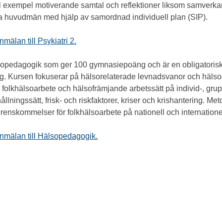
l exempel motiverande samtal och reflektioner liksom samverk
ka huvudmän med hjälp av samordnad individuell plan (SIP).
mälan till Psykiatri 2.
sopedagogik som ger 100 gymnasiepoäng och är en obligatorisk 
g. Kursen fokuserar på hälsorelaterade levnadsvanor och hälsoe
 folkhälsoarbete och hälsofrämjande arbetssätt på individ-, gru
lningssätt, frisk- och riskfaktorer, kriser och krishantering. Met
erenskommelser för folkhälsoarbete på nationell och internationel
anmälan till Hälsopedagogik.