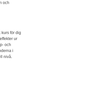
an och
kurs för dig
ffekter ur
pp- och
oderna i
l nivå.