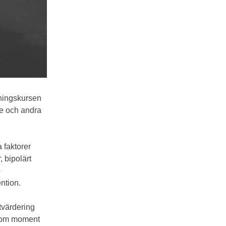
tningskursen
re och andra
 faktorer
 bipolärt
p
ntion.
tvärdering
utom moment