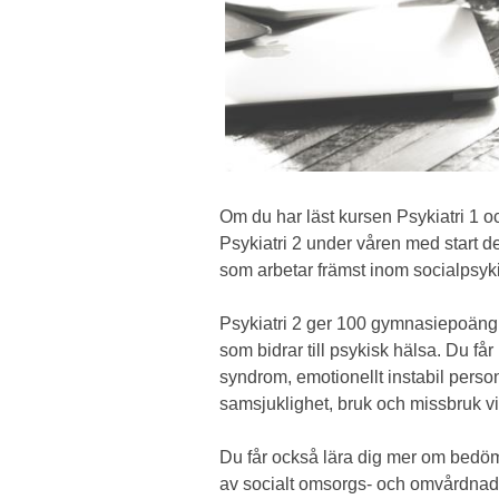
Om du har läst kursen Psykiatri 1 o
Psykiatri 2 under våren med start d
som arbetar främst inom socialpsyki
Psykiatri 2 ger 100 gymnasiepoäng o
som bidrar till psykisk hälsa. Du få
syndrom, emotionellt instabil pers
samsjuklighet, bruk och missbruk v
Du får också lära dig mer om bedö
av socialt omsorgs- och omvårdnads