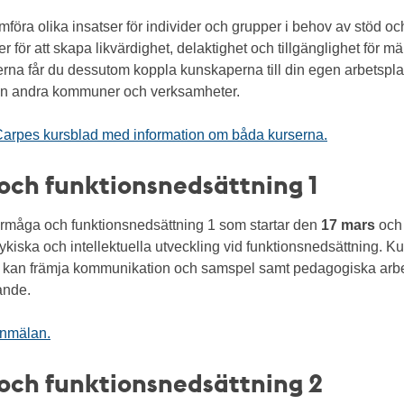
mföra olika insatser för individer och grupper i behov av stöd och
 för att skapa likvärdighet, delaktighet och tillgänglighet för 
erna får du dessutom koppla kunskaperna till din egen arbetspla
från andra kommuner och verksamheter.
 Carpes kursblad med information om båda kurserna.
och funktionsnedsättning 1
örmåga och funktionsnedsättning 1 som startar den
17 mars
och
iska och intellektuella utveckling vid funktionsnedsättning. K
du kan främja kommunikation och samspel samt pedagogiska arb
ande.
anmälan.
och funktionsnedsättning 2