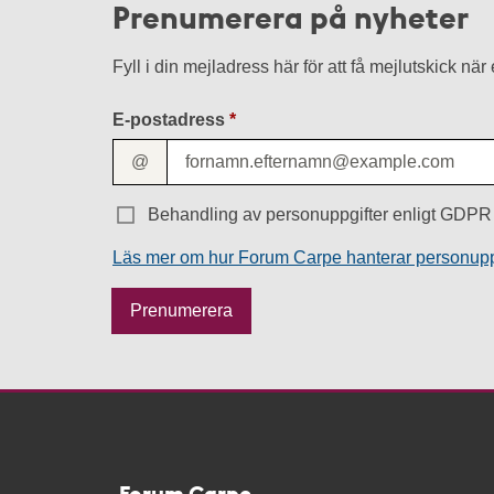
Prenumerera på nyheter
Fyll i din mejladress här för att få mejlutskick nä
E-postadress
@
Behandling av personuppgifter enligt GDPR 
Läs mer om hur Forum Carpe hanterar personupp
M
Prenumerera
e
s
s
a
g
e
Forum Carpe