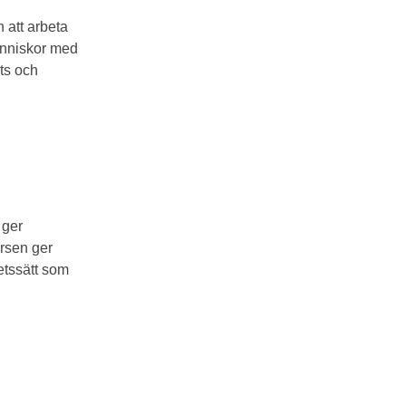
 att arbeta
människor med
ts och
 ger
ursen ger
etssätt som