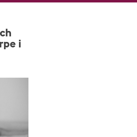
och
rpe i