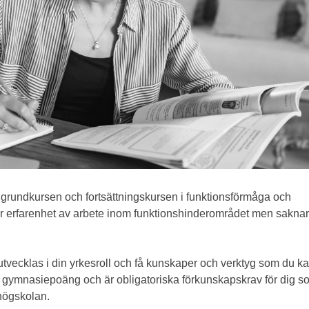
rundkursen och fortsättningskursen i funktionsförmåga och
ar erfarenhet av arbete inom funktionshinderområdet men saknar
t utvecklas i din yrkesroll och få kunskaper och verktyg som du k
0 gymnasiepoäng och är obligatoriska förkunskapskrav för dig 
högskolan.