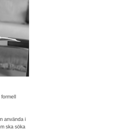
 formell
an använda i
som ska söka