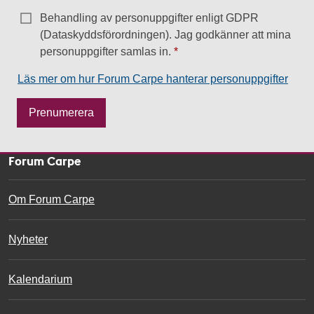
Behandling av personuppgifter enligt GDPR
(Dataskyddsförordningen). Jag godkänner att mina
personuppgifter samlas in.
Läs mer om hur Forum Carpe hanterar personuppgifter
M
Prenumerera
e
s
s
Forum Carpe
a
g
Om Forum Carpe
e
Nyheter
Kalendarium