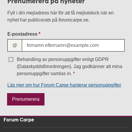
Prenumerera på nyheter
Fyll i din mejladress här för att få mejlutskick när en
nyhet har publicerats på forumcarpe.se.
E-postadress
@
Behandling av personuppgifter enligt GDPR
(Dataskyddsförordningen). Jag godkänner att mina
personuppgifter samlas in.
Läs mer om hur Forum Carpe hanterar personuppgifter
M
Prenumerera
e
s
s
Forum Carpe
a
g