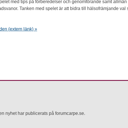
 spelet med tips på förberedelser och genomförande samt allmän 
dsvanor. Tanken med spelet är att bidra till hälsofrämjande val 
en (extern länk) »
r en nyhet har publicerats på forumcarpe.se.