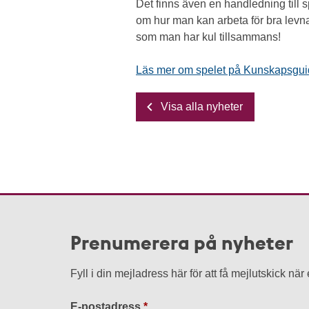
Det finns även en handledning till
om hur man kan arbeta för bra levna
som man har kul tillsammans!
Läs mer om spelet på Kunskapsguid
Visa alla nyheter
Prenumerera på nyheter
Fyll i din mejladress här för att få mejlutskick nä
E-postadress