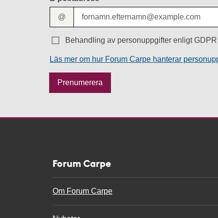
@
Behandling av personuppgifter enligt GDPR 
Läs mer om hur Forum Carpe hanterar personupp
M
Prenumerera
e
s
s
a
g
e
Forum Carpe
Om Forum Carpe