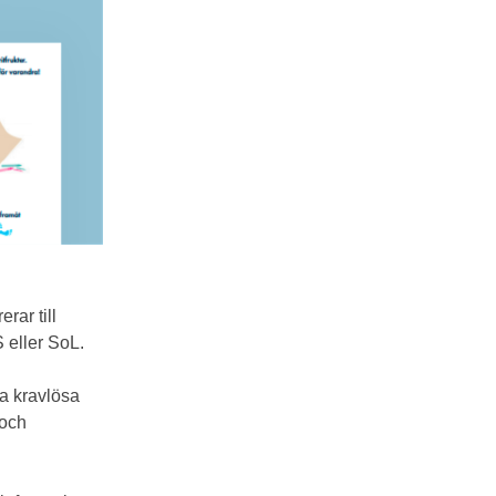
erar till
 eller SoL.
ra kravlösa
 och