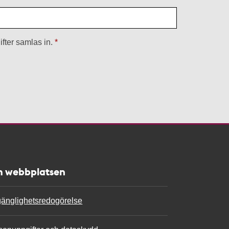
fter samlas in.
 webbplatsen
lgänglighetsredogörelse