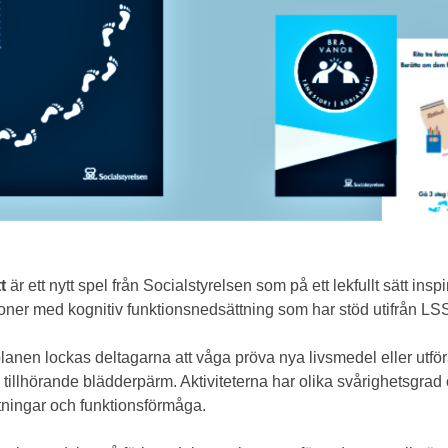
t
är ett nytt spel från Socialstyrelsen som på ett lekfullt sätt inspir
er med kognitiv funktionsnedsättning som har stöd utifrån LSS
planen lockas deltagarna att våga pröva nya livsmedel eller utfö
 en tillhörande blädderpärm. Aktiviteterna har olika svårighetsgrad
tningar och funktionsförmåga.