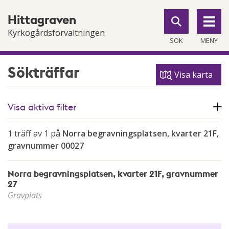
Till
Till
Hittagraven
navigationen
innehållet
Kyrkogårdsförvaltningen
SÖK
MENY
Sökträffar
Visa karta
Visa aktiva filter
1 träff av 1 på
Norra begravningsplatsen, kvarter 21F,
gravnummer 00027
Norra begravningsplatsen, kvarter 21F, gravnummer
27
Gravplats