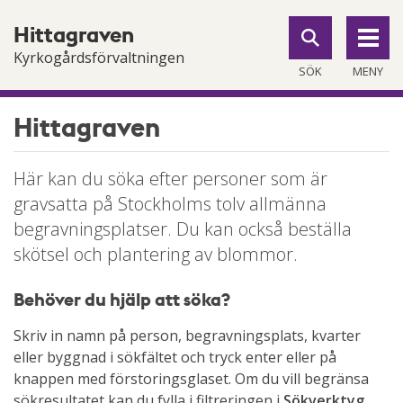
Till
Till
Hittagraven
navigationen
innehållet
Kyrkogårdsförvaltningen
SÖK
MENY
Hittagraven
Här kan du söka efter personer som är
gravsatta på Stockholms tolv allmänna
begravningsplatser. Du kan också beställa
skötsel och plantering av blommor.
Behöver du hjälp att söka?
Skriv in namn på person, begravningsplats, kvarter
eller byggnad i sökfältet och tryck enter eller på
knappen med förstoringsglaset. Om du vill begränsa
sökresultatet kan du fylla i filtreringen i
Sökverktyg