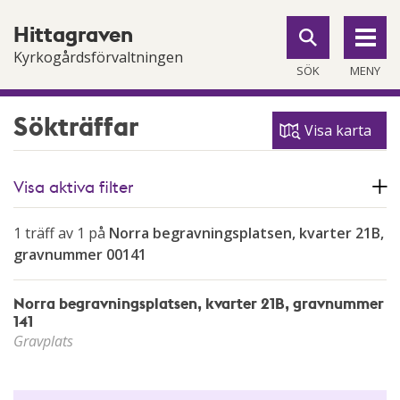
Till
Till
Hittagraven
navigationen
innehållet
Kyrkogårdsförvaltningen
SÖK
MENY
Sökträffar
Visa karta
Visa aktiva filter
1 träff av 1 på
Norra begravningsplatsen, kvarter 21B,
gravnummer 00141
Norra begravningsplatsen, kvarter 21B, gravnummer
141
Gravplats