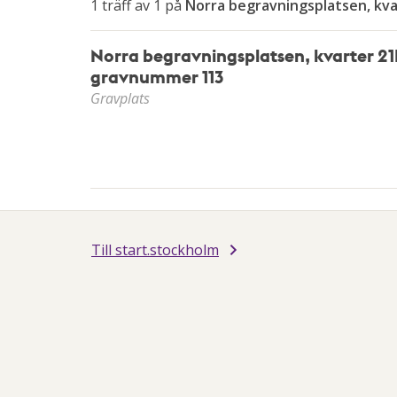
av
1 träff av 1 på
Norra begravningsplatsen, kv
piltangenterna
Norra begravningsplatsen, kvarter 21
gravnummer 113
Gravplats
Till start.stockholm