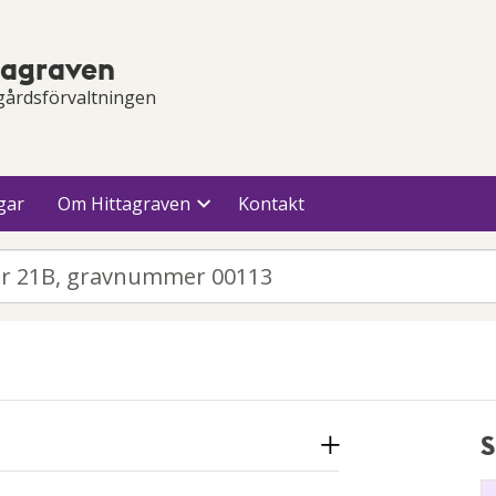
tagraven
gårdsförvaltningen
gar
Om Hittagraven
Kontakt
S