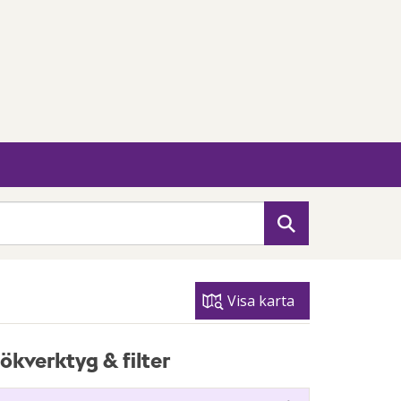
Sök
Visa karta
ökverktyg & filter