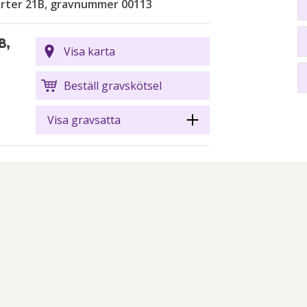
arter 21B, gravnummer 00113
B,
Visa karta
Beställ gravskötsel
Visa gravsatta