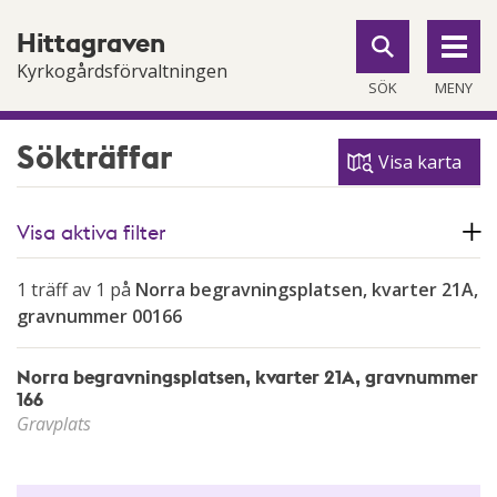
Till
Till
Hittagraven
navigationen
innehållet
Kyrkogårdsförvaltningen
SÖK
MENY
Sökträffar
Visa karta
Visa aktiva filter
1 träff av 1 på
Norra begravningsplatsen, kvarter 21A,
gravnummer 00166
Norra begravningsplatsen, kvarter 21A, gravnummer
166
Gravplats