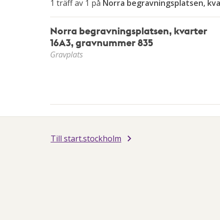
av
1 träff av 1 på
Norra begravningsplatsen, kv
piltangenterna
Norra begravningsplatsen, kvarter
16A3, gravnummer 835
Gravplats
Till start.stockholm