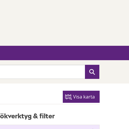
Sök
Visa karta
ökverktyg & filter