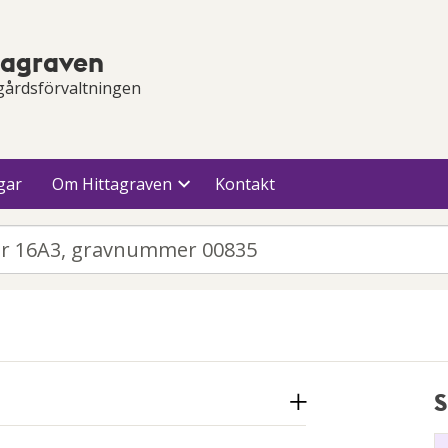
tagraven
gårdsförvaltningen
gar
Om Hittagraven
Kontakt
S