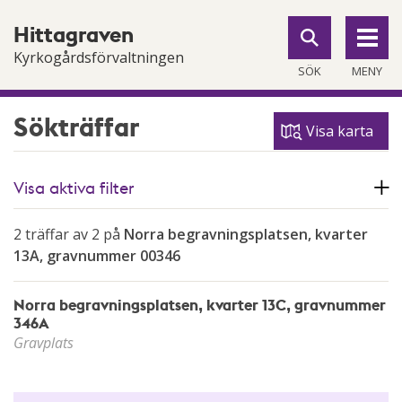
Till
Till
Hittagraven
navigationen
innehållet
Kyrkogårdsförvaltningen
SÖK
MENY
Sökträffar
Visa karta
Visa aktiva filter
2 träffar av 2 på
Norra begravningsplatsen, kvarter
13A, gravnummer 00346
Norra begravningsplatsen, kvarter 13C, gravnummer
346A
Gravplats