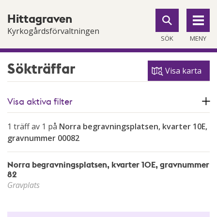
Till
Till
Hittagraven
navigationen
innehållet
Kyrkogårdsförvaltningen
SÖK
MENY
Sökträffar
Visa karta
Visa aktiva filter
1 träff av 1 på
Norra begravningsplatsen, kvarter 10E,
gravnummer 00082
Norra begravningsplatsen, kvarter 10E, gravnummer
82
Gravplats