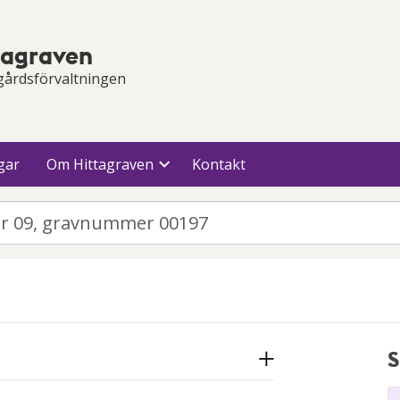
tagraven
gårdsförvaltningen
gar
Om Hittagraven
Kontakt
S