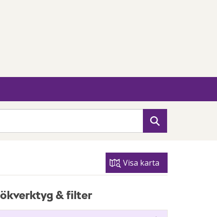
Sök
Visa karta
ökverktyg & filter