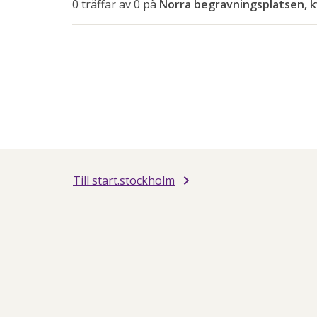
av
0 träffar av 0 på
Norra begravningsplatsen, 
piltangenterna
Till start.stockholm