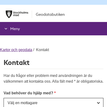
T
T
Geodatabutiken
i
i
l
l
l
l
Meny
n
i
a
n
v
n
i
e
Kartor och geodata
Kontakt
g
h
Kontakt
a
å
t
l
i
l
Har du frågor eller problem med användningen är du
o
e
välkommen att kontakta oss. Alla fält med * är obligatoriska.
n
t
e
Vad behöver du hjälp med?
n