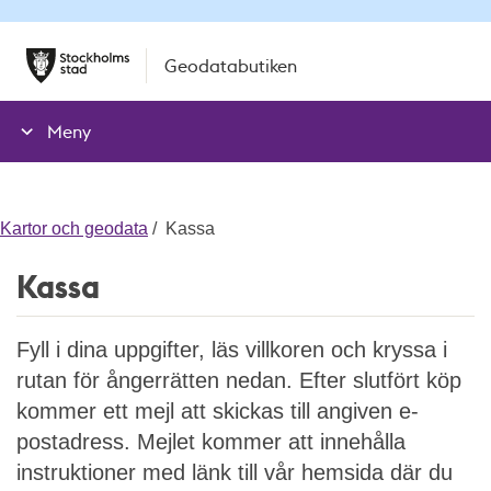
T
T
Geodatabutiken
i
i
l
l
l
l
Meny
n
i
a
n
v
n
i
e
Kartor och geodata
Kassa
g
h
Kassa
a
å
t
l
i
l
Fyll i dina uppgifter, läs villkoren och kryssa i
o
e
rutan för ångerrätten nedan. Efter slutfört köp
n
t
kommer ett mejl att skickas till angiven e-
e
n
postadress. Mejlet kommer att innehålla
instruktioner med länk till vår hemsida där du