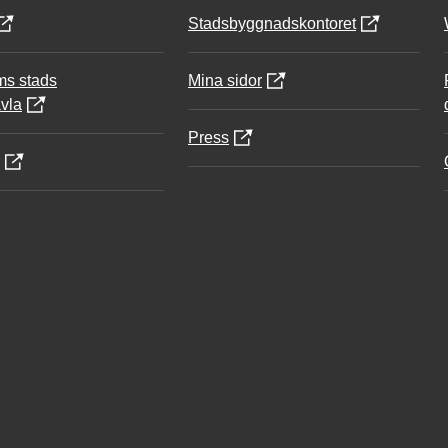
Stadsbyggnadskontoret
ms stads
Mina sidor
vla
Press