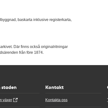
llbyggnad, baskarta inklusive registerkarta,
arkivet. Där finns också originalritningar
dsärenden från före 1874.
 staden
Kontakt
m växer
Kontakta oss