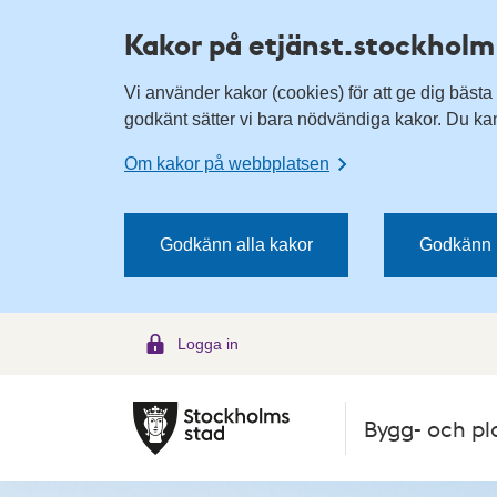
H
H
Kakor på etjänst.stockholm
o
o
p
p
Vi använder kakor (cookies) för att ge dig bästa
p
p
godkänt sätter vi bara nödvändiga kakor. Du kan 
a
a
t
t
Om kakor på webbplatsen
i
i
l
l
l
l
Godkänn alla kakor
Godkänn 
n
i
a
n
v
n
Logga in
i
e
g
h
e
å
Bygg- och pl
r
l
i
l
n