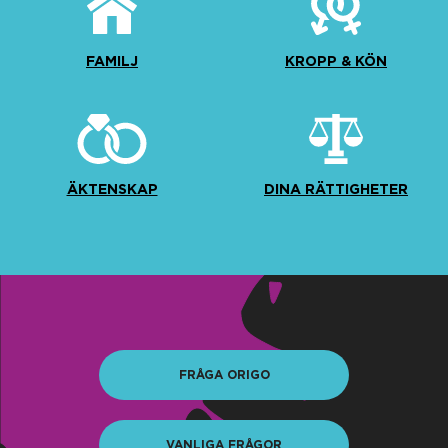
FAMILJ
KROPP & KÖN
ÄKTENSKAP
DINA RÄTTIGHETER
FRÅGA ORIGO
VANLIGA FRÅGOR