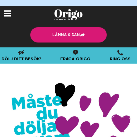
Till
Lämna
innehållet
sidan
LÄMNA SIDAN
DÖLJ DITT BESÖK!
FRÅGA ORIGO
RING OSS