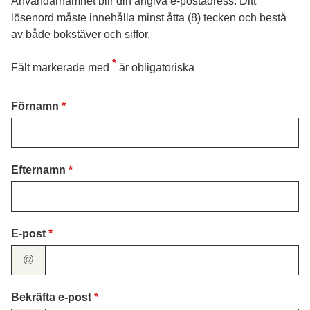
Användarnamnet blir din angiva e-postadress. Ditt
lösenord måste innehålla minst åtta (8) tecken och bestå
av både bokstäver och siffor.
Fält markerade med
är obligatoriska
Förnamn
Efternamn
E-post
@
Bekräfta e-post