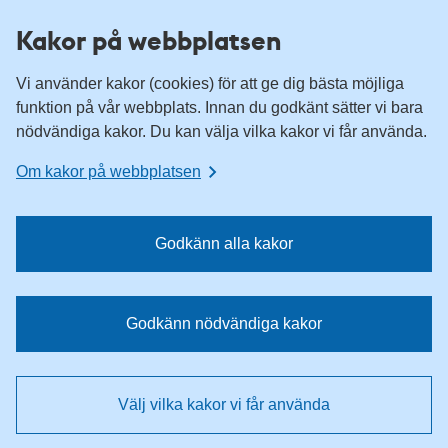
T
T
Kakor på webbplatsen
i
i
l
l
Vi använder kakor (cookies) för att ge dig bästa möjliga
l
l
funktion på vår webbplats. Innan du godkänt sätter vi bara
n
i
nödvändiga kakor. Du kan välja vilka kakor vi får använda.
a
n
v
n
Om kakor på webbplatsen
i
e
g
h
e
å
Godkänn alla kakor
r
l
i
l
n
e
Godkänn nödvändiga kakor
g
t
e
n
Välj vilka kakor vi får använda