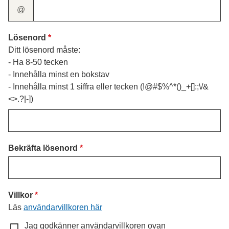
@
Lösenord
Ditt lösenord måste:
- Ha 8-50 tecken
- Innehålla minst en bokstav
- Innehålla minst 1 siffra eller tecken (!@#$%^*()_+[]:;\/&
<>.?|-])
Bekräfta lösenord
Villkor
Läs
användarvillkoren här
Jag godkänner användarvillkoren ovan