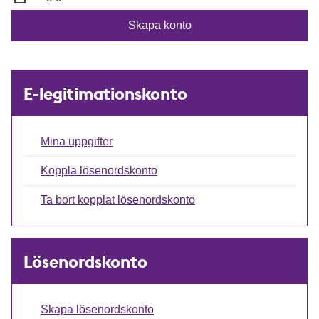
E
M
Skapa konto
-
e
p
d
o
d
s
e
E-legitimationskonto
t
l
a
n
Mina uppgifter
d
Koppla lösenordskonto
e
Ta bort kopplat lösenordskonto
Lösenordskonto
Skapa lösenordskonto