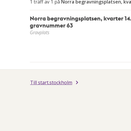
av
1 träff av 1 på
Norra begravningsplatsen, kv
piltangenterna
Norra begravningsplatsen, kvarter 14
gravnummer 63
Gravplats
Till start.stockholm