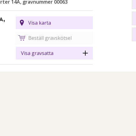
arter 14A, gravnummer 00063
A,
Visa karta
Beställ gravskötsel
Visa gravsatta