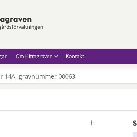
tagraven
gårdsförvaltningen
gar
Om Hittagraven
Kontakt
S