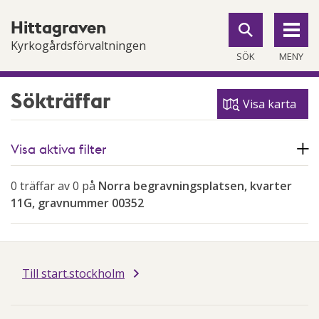
Till
Till
Hittagraven
navigationen
innehållet
Kyrkogårdsförvaltningen
SÖK
MENY
Sökträffar
Visa karta
Visa aktiva filter
0 träffar av 0 på
Norra begravningsplatsen, kvarter
11G, gravnummer 00352
Till start.stockholm