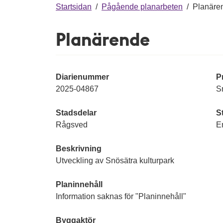
g
Startsidan
/
Pågående planarbeten
/
Planäre
Planärende
Diarienummer
P
2025-04867
S
Stadsdelar
S
Rågsved
E
Beskrivning
Utveckling av Snösätra kulturpark
Planinnehåll
Information saknas för "Planinnehåll"
Byggaktör