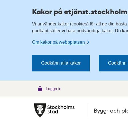
H
H
Kakor på etjänst.stockholm
o
o
p
p
Vi använder kakor (cookies) för att ge dig bästa
p
p
godkänt sätter vi bara nödvändiga kakor. Du kan 
a
a
t
t
Om kakor på webbplatsen
i
i
l
l
l
l
Godkänn alla kakor
Godkänn 
n
i
a
n
v
n
Logga in
i
e
g
h
e
å
Bygg- och pl
r
l
i
l
n