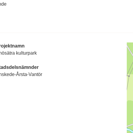
nde
rojektnamn
nösätra kulturpark
tadsdelsnämnder
nskede-Årsta-Vantör