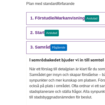
Plan med standardförfarande
1. Förstudie/Markanvisning
Avslutad
2. Start
Avslutad
3. Samråd
Pågående
I samrådsskedet bjuder vi in till samta
När ett förslag till detaljplan är klart får du 
Samrådet ger insyn och skapar förståelse – både
synpunkter och mer kunskap om platsen. Förs
också på plats i området. Ofta ordnar vi ett s
stadsplanerare och ställa frågor. Alla synpu
till stadsbyggnadsnämnden för beslut.