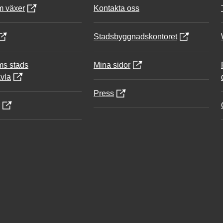
m växer
Kontakta oss
Stadsbyggnadskontoret
ms stads
Mina sidor
vla
Press