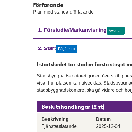
Förfarande
Plan med standardförfarande
1. Förstudie/Markanvisning
Avslutad
2. Start
Pågående
I startskedet tar staden första steget 
Stadsbyggnadskontoret gör en översiktlig besk
visar hur platsen kan utvecklas. Stadsbygg
stadsbyggnadskontoret ska gå vidare och börj
Beslutshandlingar (2 st)
Beskrivning
Datum
Tjänsteutlåtande,
2025-12-04