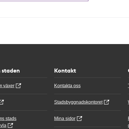
 staden
Kontakt
m växer
Kontakta oss
Stadsbyggnadskontoret
ms stads
Mina sidor
vla