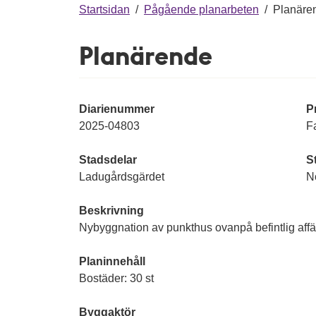
g
Startsidan
/
Pågående planarbeten
/
Planäre
Planärende
Diarienummer
P
2025-04803
F
Stadsdelar
S
Ladugårdsgärdet
N
Beskrivning
Nybyggnation av punkthus ovanpå befintlig affä
Planinnehåll
Bostäder: 30 st
Byggaktör