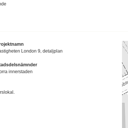
nde
rojektnamn
astigheten London 9, detaljplan
tadsdelsnämnder
orra innerstaden
rslokal.