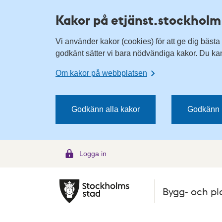
H
H
Kakor på etjänst.stockholm
o
o
p
p
Vi använder kakor (cookies) för att ge dig bästa
p
p
godkänt sätter vi bara nödvändiga kakor. Du kan 
a
a
t
t
Om kakor på webbplatsen
i
i
l
l
l
l
Godkänn alla kakor
Godkänn 
n
i
a
n
v
n
Logga in
i
e
g
h
e
å
Bygg- och pl
r
l
i
l
n