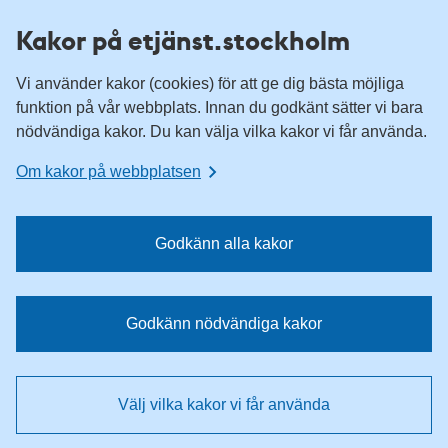
H
H
Kakor på etjänst.stockholm
o
o
p
p
Vi använder kakor (cookies) för att ge dig bästa möjliga
p
p
funktion på vår webbplats. Innan du godkänt sätter vi bara
a
a
nödvändiga kakor. Du kan välja vilka kakor vi får använda.
t
t
i
i
Om kakor på webbplatsen
l
l
l
l
n
i
Godkänn alla kakor
a
n
v
n
i
e
Godkänn nödvändiga kakor
g
h
e
å
r
l
Välj vilka kakor vi får använda
i
l
n