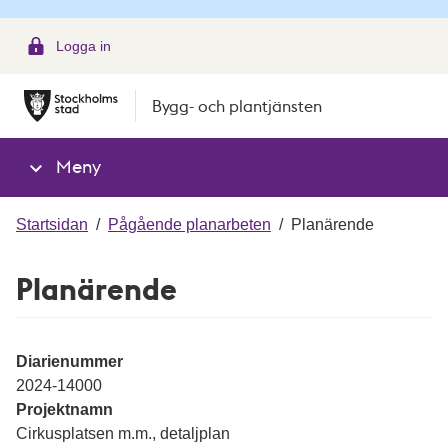
g
Logga in
Bygg- och plantjänsten
Meny
Startsidan
/
Pågående planarbeten
/
Planärende
Planärende
Diarienummer
2024-14000
Projektnamn
Cirkusplatsen m.m., detaljplan