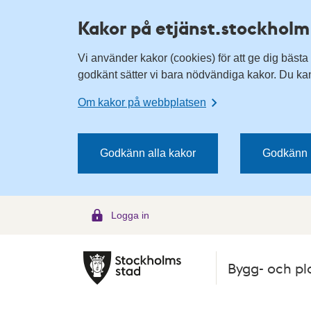
H
H
Kakor på etjänst.stockholm
o
o
p
p
Vi använder kakor (cookies) för att ge dig bästa
p
p
godkänt sätter vi bara nödvändiga kakor. Du kan 
a
a
t
t
Om kakor på webbplatsen
i
i
l
l
l
l
Godkänn alla kakor
Godkänn 
n
i
a
n
v
n
Logga in
i
e
g
h
e
å
Bygg- och pl
r
l
i
l
n