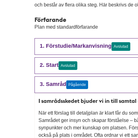
och består av flera olika steg. Här beskrivs de ol
Förfarande
Plan med standardförfarande
1. Förstudie/Markanvisning
Avslutad
2. Start
Avslutad
3. Samråd
Pågående
I samrådsskedet bjuder vi in till samta
När ett förslag till detaljplan är klart får du 
Samrådet ger insyn och skapar förståelse – både
synpunkter och mer kunskap om platsen. Förs
också på plats i området. Ofta ordnar vi ett s