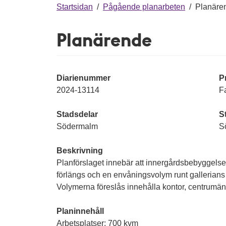
g
Startsidan
/
Pågående planarbeten
/
Planäre
Planärende
Diarienummer
P
2024-13114
Fa
Stadsdelar
S
Södermalm
S
Beskrivning
Planförslaget innebär att innergårdsbebyggelsen 
förlängs och en envåningsvolym runt gallerians
Volymerna föreslås innehålla kontor, centrumän
Planinnehåll
Arbetsplatser: 700 kvm