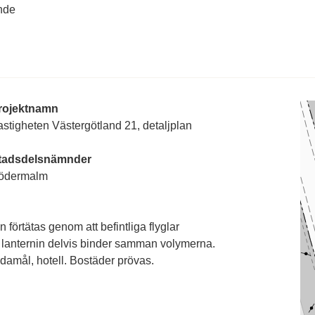
nde
rojektnamn
stigheten Västergötland 21, detaljplan
tadsdelsnämnder
ödermalm
förtätas genom att befintliga flyglar
 lanternin delvis binder samman volymerna.
damål, hotell. Bostäder prövas.