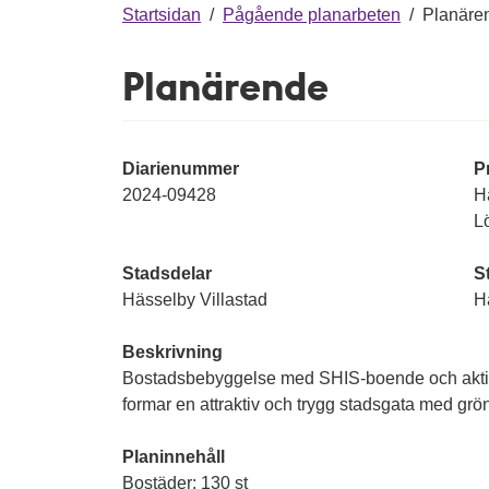
g
Startsidan
/
Pågående planarbeten
/
Planäre
Planärende
Diarienummer
P
2024-09428
Hä
L
Stadsdelar
S
Hässelby Villastad
H
Beskrivning
Bostadsbebyggelse med SHIS-boende och aktiv
formar en attraktiv och trygg stadsgata med grö
Planinnehåll
Bostäder: 130 st