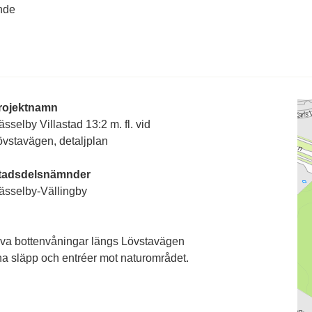
nde
rojektnamn
sselby Villastad 13:2 m. fl. vid
övstavägen, detaljplan
tadsdelsnämnder
ässelby-Vällingby
a bottenvåningar längs Lövstavägen
na släpp och entréer mot naturområdet.