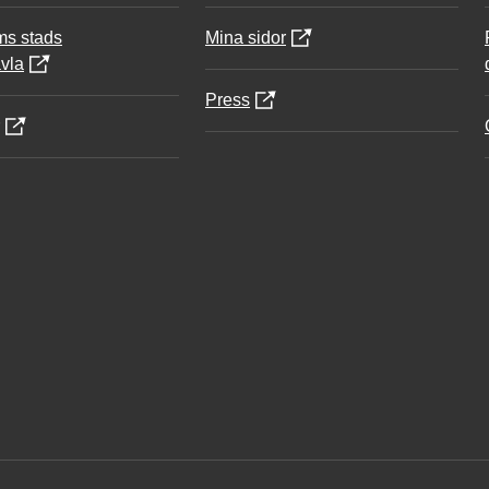
ms stads
Mina sidor
vla
Press