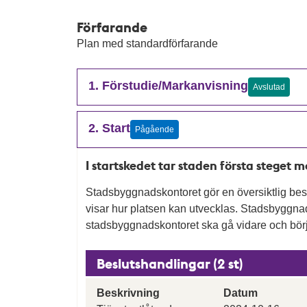
Förfarande
Plan med standardförfarande
1. Förstudie/Markanvisning
Avslutad
2. Start
Pågående
I startskedet tar staden första steget 
Stadsbyggnadskontoret gör en översiktlig besk
visar hur platsen kan utvecklas. Stadsbygg
stadsbyggnadskontoret ska gå vidare och börj
Beslutshandlingar (2 st)
Beskrivning
Datum