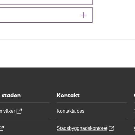
 staden
Kontakt
m växer
Kontakta oss
Stadsbyggnadskontoret