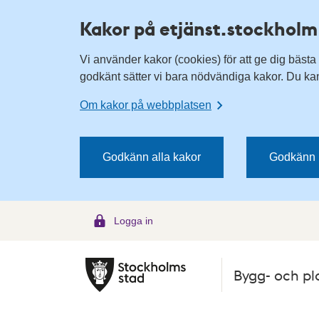
H
H
Kakor på etjänst.stockholm
o
o
p
p
Vi använder kakor (cookies) för att ge dig bästa
p
p
godkänt sätter vi bara nödvändiga kakor. Du kan 
a
a
t
t
Om kakor på webbplatsen
i
i
l
l
l
l
Godkänn alla kakor
Godkänn 
n
i
a
n
v
n
Logga in
i
e
g
h
e
å
Bygg- och pl
r
l
i
l
n