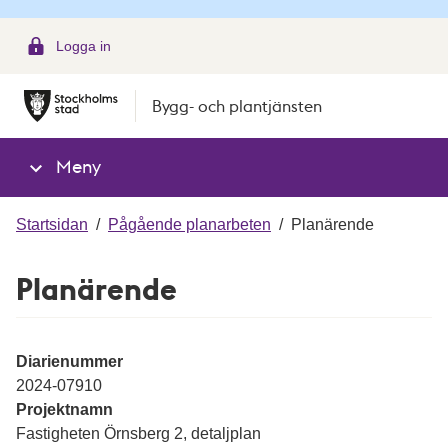
g
Logga in
Bygg- och plantjänsten
Meny
Startsidan
/
Pågående planarbeten
/
Planärende
Planärende
Diarienummer
2024-07910
Projektnamn
Fastigheten Örnsberg 2, detaljplan