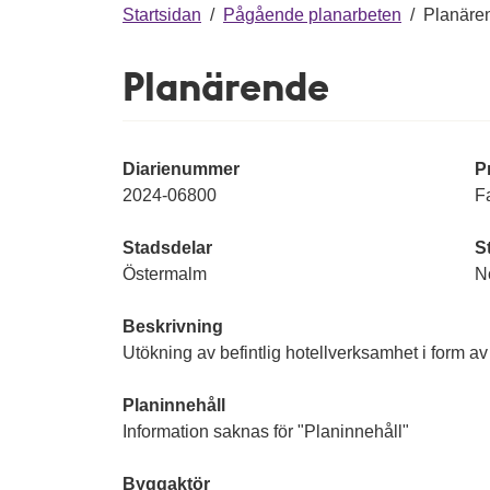
g
Startsidan
/
Pågående planarbeten
/
Planäre
Planärende
Diarienummer
P
2024-06800
Fa
Stadsdelar
S
Östermalm
N
Beskrivning
Utökning av befintlig hotellverksamhet i form
Planinnehåll
Information saknas för "Planinnehåll"
Byggaktör