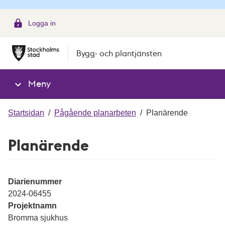
g
Logga in
Bygg- och plantjänsten
Meny
Startsidan
/
Pågående planarbeten
/
Planärende
Planärende
Diarienummer
2024-06455
Projektnamn
Bromma sjukhus