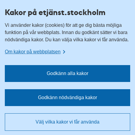
H
H
Kakor på etjänst.stockholm
o
o
p
p
Vi använder kakor (cookies) för att ge dig bästa möjliga
p
p
funktion på vår webbplats. Innan du godkänt sätter vi bara
a
a
nödvändiga kakor. Du kan välja vilka kakor vi får använda.
t
t
i
i
Om kakor på webbplatsen
l
l
l
l
n
i
Godkänn alla kakor
a
n
v
n
i
e
Godkänn nödvändiga kakor
g
h
e
å
r
l
Välj vilka kakor vi får använda
i
l
n