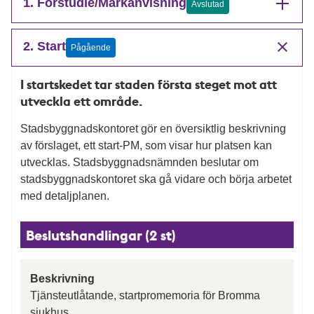
1. Förstudie/Markanvisning
Avslutad
2. Start
Pågående
I startskedet tar staden första steget mot att
utveckla ett område.
Stadsbyggnadskontoret gör en översiktlig beskrivning
av förslaget, ett start-PM, som visar hur platsen kan
utvecklas. Stadsbyggnadsnämnden beslutar om
stadsbyggnadskontoret ska gå vidare och börja arbetet
med detaljplanen.
Beslutshandlingar (2 st)
Beskrivning
Tjänsteutlåtande, startpromemoria för Bromma
sjukhus