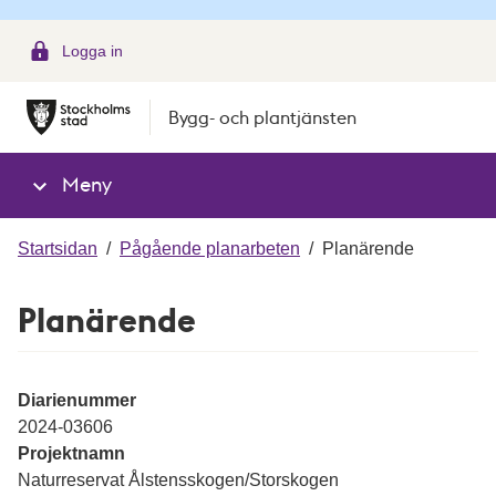
g
Logga in
Bygg- och plantjänsten
Meny
Startsidan
/
Pågående planarbeten
/
Planärende
Planärende
Diarienummer
2024-03606
Projektnamn
Naturreservat Ålstensskogen/Storskogen