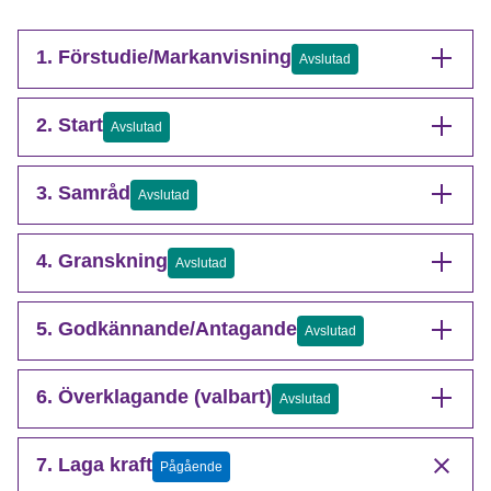
1. Förstudie/Markanvisning
Avslutad
2. Start
Avslutad
3. Samråd
Avslutad
4. Granskning
Avslutad
5. Godkännande/Antagande
Avslutad
6. Överklagande (valbart)
Avslutad
7. Laga kraft
Pågående