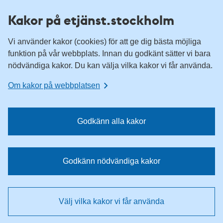
H
H
Kakor på etjänst.stockholm
o
o
p
p
Vi använder kakor (cookies) för att ge dig bästa möjliga
p
p
funktion på vår webbplats. Innan du godkänt sätter vi bara
a
a
nödvändiga kakor. Du kan välja vilka kakor vi får använda.
t
t
i
i
Om kakor på webbplatsen
l
l
l
l
n
i
Godkänn alla kakor
a
n
v
n
i
e
Godkänn nödvändiga kakor
g
h
e
å
r
l
Välj vilka kakor vi får använda
i
l
n