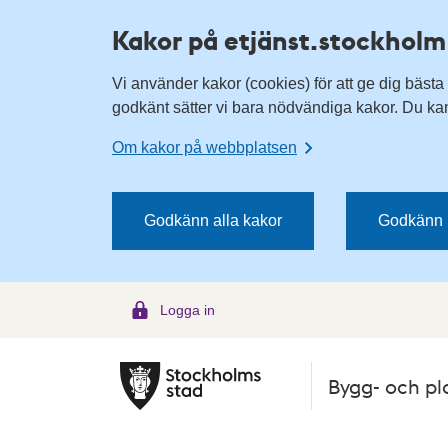
H
H
Kakor på etjänst.stockholm
o
o
p
p
Vi använder kakor (cookies) för att ge dig bästa
p
p
godkänt sätter vi bara nödvändiga kakor. Du kan 
a
a
t
t
Om kakor på webbplatsen
i
i
l
l
l
l
Godkänn alla kakor
Godkänn 
n
i
a
n
v
n
Logga in
i
e
g
h
e
å
Bygg- och pl
r
l
i
l
n