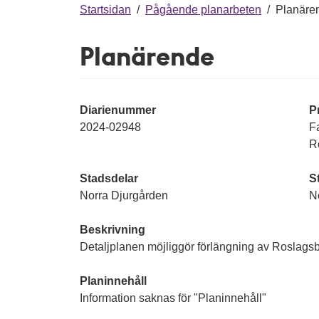
g
Startsidan
/
Pågående planarbeten
/
Planäre
Planärende
Diarienummer
P
2024-02948
Fa
Ro
Stadsdelar
S
Norra Djurgården
N
Beskrivning
Detaljplanen möjliggör förlängning av Roslagsba
Planinnehåll
Information saknas för "Planinnehåll"