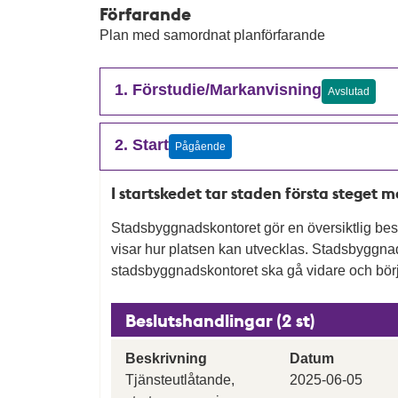
Förfarande
Plan med samordnat planförfarande
1. Förstudie/Markanvisning
Avslutad
2. Start
Pågående
I startskedet tar staden första steget 
Stadsbyggnadskontoret gör en översiktlig besk
visar hur platsen kan utvecklas. Stadsbygg
stadsbyggnadskontoret ska gå vidare och börj
Beslutshandlingar (2 st)
Beskrivning
Datum
Tjänsteutlåtande,
2025-06-05