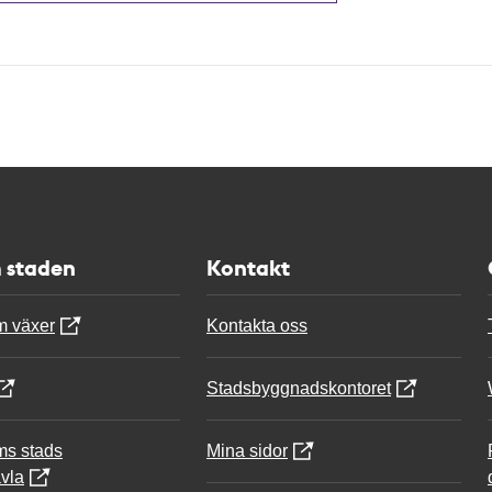
 staden
Kontakt
m växer
Kontakta oss
Stadsbyggnadskontoret
ms stads
Mina sidor
vla