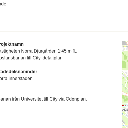
nde
rojektnamn
stigheten Norra Djurgården 1:45 m.fl.,
slagsbanan till City, detaljplan
tadsdelsnämnder
orra innerstaden
nan från Universitet till City via Odenplan.