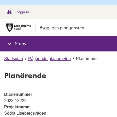
g
Logga in
Bygg- och plantjänsten
Meny
Startsidan
/
Pågående planarbeten
/
Planärende
Planärende
Diarienummer
2023-18229
Projektnamn
Södra Lisebergsvägen