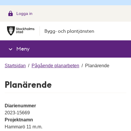
g
Logga in
Bygg- och plantjänsten
Meny
Startsidan
/
Pågående planarbeten
/
Planärende
Planärende
Diarienummer
2023-15669
Projektnamn
Hammarö 11 m.m.