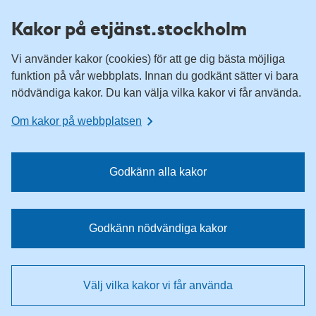
H
H
Kakor på etjänst.stockholm
o
o
p
p
Vi använder kakor (cookies) för att ge dig bästa möjliga
p
p
funktion på vår webbplats. Innan du godkänt sätter vi bara
a
a
nödvändiga kakor. Du kan välja vilka kakor vi får använda.
t
t
i
i
Om kakor på webbplatsen
l
l
l
l
n
i
Godkänn alla kakor
a
n
v
n
i
e
Godkänn nödvändiga kakor
g
h
e
å
r
l
Välj vilka kakor vi får använda
i
l
n