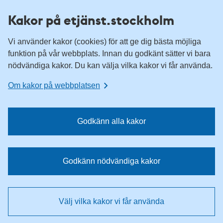
H
H
Kakor på etjänst.stockholm
o
o
p
p
Vi använder kakor (cookies) för att ge dig bästa möjliga
p
p
funktion på vår webbplats. Innan du godkänt sätter vi bara
a
a
nödvändiga kakor. Du kan välja vilka kakor vi får använda.
t
t
i
i
Om kakor på webbplatsen
l
l
l
l
n
i
Godkänn alla kakor
a
n
v
n
i
e
Godkänn nödvändiga kakor
g
h
e
å
r
l
Välj vilka kakor vi får använda
i
l
n