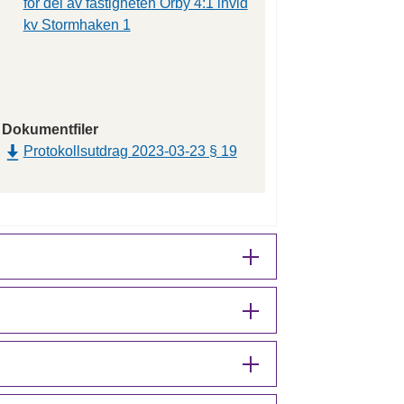
för del av fastigheten Örby 4:1 invid
kv Stormhaken 1
Dokumentfiler
Protokollsutdrag 2023-03-23 § 19