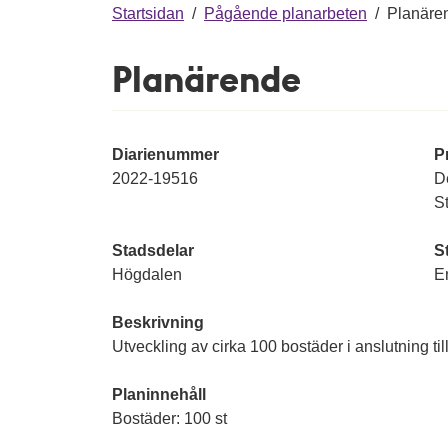
g
Startsidan
/
Pågående planarbeten
/
Planäre
Planärende
Diarienummer
P
2022-19516
De
S
Stadsdelar
S
Högdalen
E
Beskrivning
Utveckling av cirka 100 bostäder i anslutning t
Planinnehåll
Bostäder: 100 st