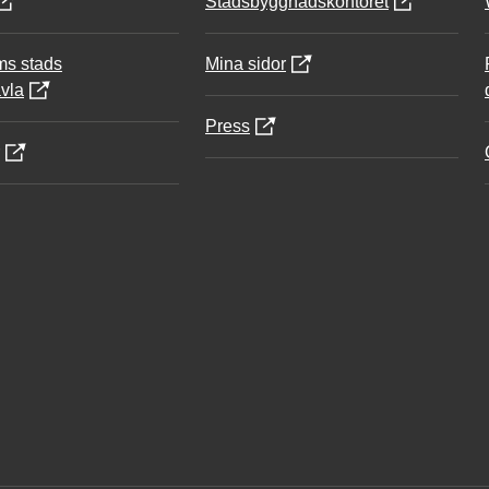
Stadsbyggnadskontoret
ms stads
Mina sidor
vla
Press