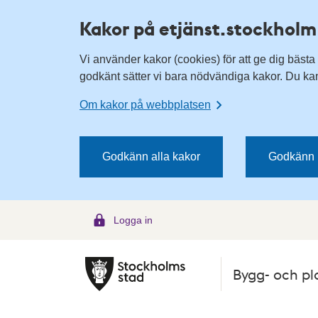
H
H
Kakor på etjänst.stockholm
o
o
p
p
Vi använder kakor (cookies) för att ge dig bästa
p
p
godkänt sätter vi bara nödvändiga kakor. Du kan 
a
a
t
t
Om kakor på webbplatsen
i
i
l
l
l
l
Godkänn alla kakor
Godkänn 
n
i
a
n
v
n
Logga in
i
e
g
h
e
å
Bygg- och pl
r
l
i
l
n