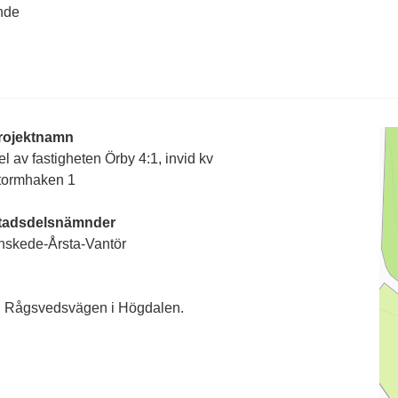
nde
rojektnamn
l av fastigheten Örby 4:1, invid kv
tormhaken 1
tadsdelsnämnder
nskede-Årsta-Vantör
ill Rågsvedsvägen i Högdalen.