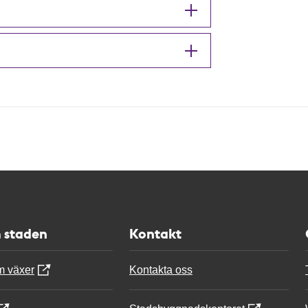
 staden
Kontakt
m växer
Kontakta oss