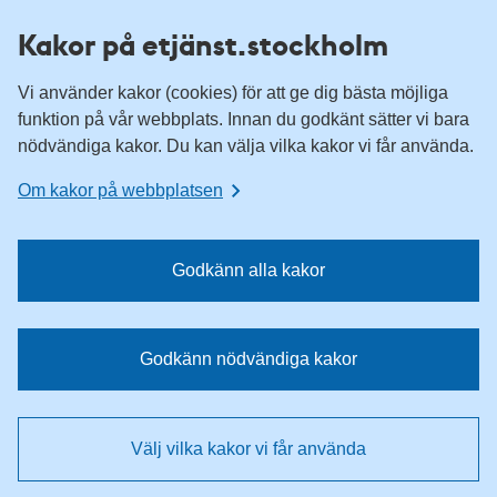
H
H
Kakor på etjänst.stockholm
o
o
p
p
Vi använder kakor (cookies) för att ge dig bästa möjliga
p
p
funktion på vår webbplats. Innan du godkänt sätter vi bara
a
a
nödvändiga kakor. Du kan välja vilka kakor vi får använda.
t
t
i
i
Om kakor på webbplatsen
l
l
l
l
n
i
Godkänn alla kakor
a
n
v
n
i
e
Godkänn nödvändiga kakor
g
h
e
å
r
l
Välj vilka kakor vi får använda
i
l
n