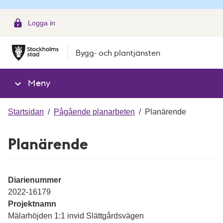
g
Logga in
Bygg- och plantjänsten
Meny
Startsidan
/
Pågående planarbeten
/
Planärende
Planärende
Diarienummer
2022-16179
Projektnamn
Mälarhöjden 1:1 invid Slättgårdsvägen