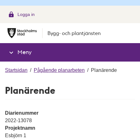
g
Logga in
Bygg- och plantjänsten
Meny
Startsidan
/
Pågående planarbeten
/
Planärende
Planärende
Diarienummer
2022-13078
Projektnamn
Esbjörn 1