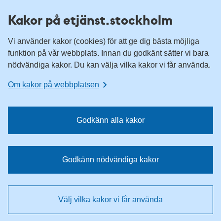
H
H
Kakor på etjänst.stockholm
o
o
p
p
Vi använder kakor (cookies) för att ge dig bästa möjliga
p
p
funktion på vår webbplats. Innan du godkänt sätter vi bara
a
a
nödvändiga kakor. Du kan välja vilka kakor vi får använda.
t
t
i
i
Om kakor på webbplatsen
l
l
l
l
n
i
Godkänn alla kakor
a
n
v
n
i
e
Godkänn nödvändiga kakor
g
h
e
å
r
l
Välj vilka kakor vi får använda
i
l
n