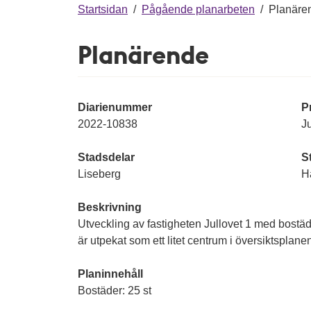
g
Startsidan
/
Pågående planarbeten
/
Planäre
Planärende
Diarienummer
P
2022-10838
Ju
Stadsdelar
S
Liseberg
H
Beskrivning
Utveckling av fastigheten Jullovet 1 med bostä
är utpekat som ett litet centrum i översiktsplane
Planinnehåll
Bostäder: 25 st