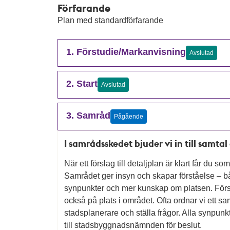
Förfarande
Plan med standardförfarande
1. Förstudie/Markanvisning
Avslutad
2. Start
Avslutad
3. Samråd
Pågående
I samrådsskedet bjuder vi in till samta
När ett förslag till detaljplan är klart får du 
Samrådet ger insyn och skapar förståelse – både
synpunkter och mer kunskap om platsen. Förs
också på plats i området. Ofta ordnar vi ett s
stadsplanerare och ställa frågor. Alla synpu
till stadsbyggnadsnämnden för beslut.