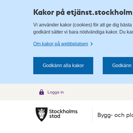
H
H
Kakor på etjänst.stockholm
o
o
p
p
Vi använder kakor (cookies) för att ge dig bästa
p
p
godkänt sätter vi bara nödvändiga kakor. Du kan 
a
a
t
t
Om kakor på webbplatsen
i
i
l
l
l
l
Godkänn alla kakor
Godkänn 
n
i
a
n
v
n
Logga in
i
e
g
h
e
å
Bygg- och pl
r
l
i
l
n