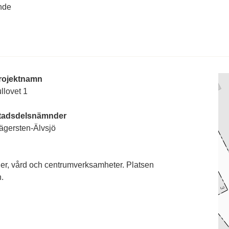
nde
rojektnamn
llovet 1
tadsdelsnämnder
ägersten-Älvsjö
der, vård och centrumverksamheter. Platsen
n.