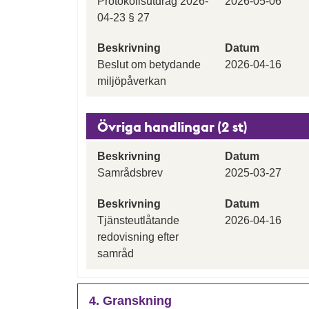
Protokollsutdrag 2026-
2026-05-06
04-23 § 27
Beskrivning
Datum
Beslut om betydande
2026-04-16
miljöpåverkan
Övriga handlingar (2 st)
Beskrivning
Datum
Samrådsbrev
2025-03-27
Beskrivning
Datum
Tjänsteutlåtande
2026-04-16
redovisning efter
samråd
4. Granskning