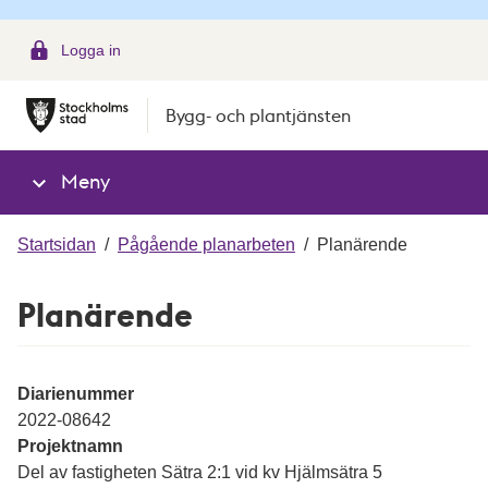
g
Logga in
Bygg- och plantjänsten
Meny
Startsidan
/
Pågående planarbeten
/
Planärende
Planärende
Diarienummer
2022-08642
Projektnamn
Del av fastigheten Sätra 2:1 vid kv Hjälmsätra 5