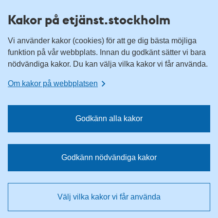
H
H
Kakor på etjänst.stockholm
o
o
p
p
Vi använder kakor (cookies) för att ge dig bästa möjliga
p
p
funktion på vår webbplats. Innan du godkänt sätter vi bara
a
a
nödvändiga kakor. Du kan välja vilka kakor vi får använda.
t
t
i
i
Om kakor på webbplatsen
l
l
l
l
n
i
Godkänn alla kakor
a
n
v
n
i
e
Godkänn nödvändiga kakor
g
h
e
å
r
l
Välj vilka kakor vi får använda
i
l
n