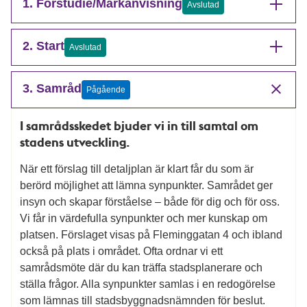
1. Förstudie/Markanvisning
Avslutad
2. Start
Avslutad
3. Samråd
Pågående
I samrådsskedet bjuder vi in till samtal om
stadens utveckling.
När ett förslag till detaljplan är klart får du som är
berörd möjlighet att lämna synpunkter. Samrådet ger
insyn och skapar förståelse – både för dig och för oss.
Vi får in värdefulla synpunkter och mer kunskap om
platsen. Förslaget visas på Fleminggatan 4 och ibland
också på plats i området. Ofta ordnar vi ett
samrådsmöte där du kan träffa stadsplanerare och
ställa frågor. Alla synpunkter samlas i en redogörelse
som lämnas till stadsbyggnadsnämnden för beslut.