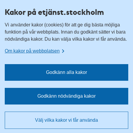
H
H
Kakor på etjänst.stockholm
o
o
p
p
Vi använder kakor (cookies) för att ge dig bästa möjliga
p
p
funktion på vår webbplats. Innan du godkänt sätter vi bara
a
a
nödvändiga kakor. Du kan välja vilka kakor vi får använda.
t
t
i
i
Om kakor på webbplatsen
l
l
l
l
n
i
Godkänn alla kakor
a
n
v
n
i
e
Godkänn nödvändiga kakor
g
h
e
å
r
l
Välj vilka kakor vi får använda
i
l
n