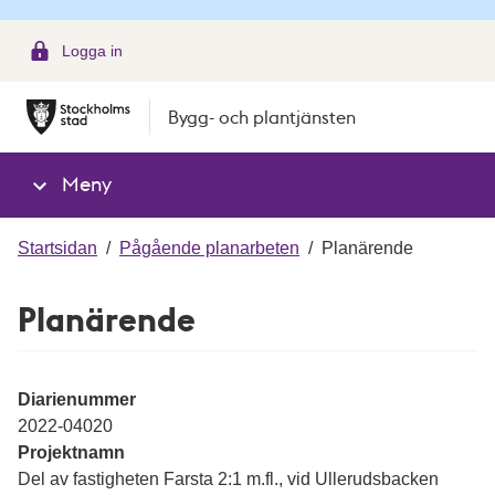
g
Logga in
Bygg- och plantjänsten
Meny
Startsidan
/
Pågående planarbeten
/
Planärende
Planärende
Diarienummer
2022-04020
Projektnamn
Del av fastigheten Farsta 2:1 m.fl., vid Ullerudsbacken