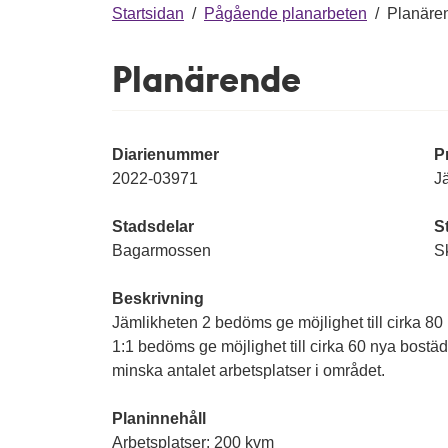
g
Startsidan
/
Pågående planarbeten
/
Planäre
Planärende
Diarienummer
P
2022-03971
Jä
Stadsdelar
S
Bagarmossen
S
Beskrivning
Jämlikheten 2 bedöms ge möjlighet till cirka 8
1:1 bedöms ge möjlighet till cirka 60 nya bostäder
minska antalet arbetsplatser i området.
Planinnehåll
Arbetsplatser: 200 kvm