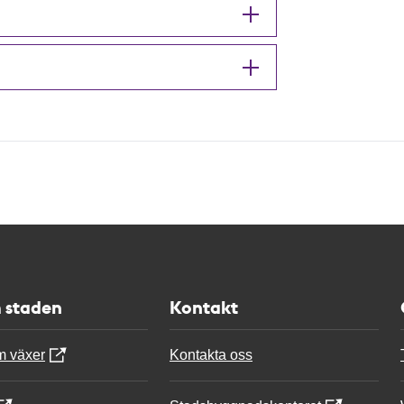
 staden
Kontakt
m växer
Kontakta oss