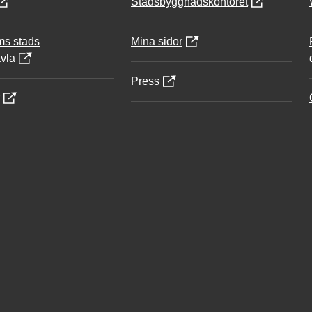
Stadsbyggnadskontoret
ms stads
Mina sidor
vla
Press