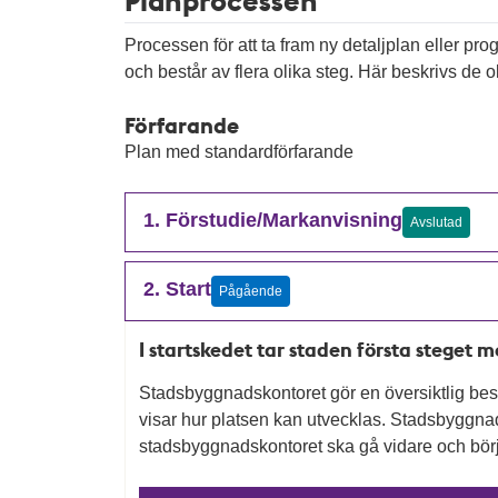
Processen för att ta fram ny detaljplan eller pr
och består av flera olika steg. Här beskrivs de ol
Förfarande
Plan med standardförfarande
1. Förstudie/Markanvisning
Avslutad
2. Start
Pågående
I startskedet tar staden första steget 
Stadsbyggnadskontoret gör en översiktlig besk
visar hur platsen kan utvecklas. Stadsbygg
stadsbyggnadskontoret ska gå vidare och börj