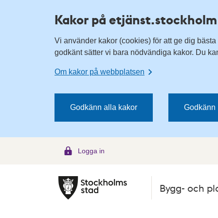
H
H
Kakor på etjänst.stockholm
o
o
p
p
Vi använder kakor (cookies) för att ge dig bästa
p
p
godkänt sätter vi bara nödvändiga kakor. Du kan 
a
a
t
t
Om kakor på webbplatsen
i
i
l
l
l
l
Godkänn alla kakor
Godkänn 
n
i
a
n
v
n
Logga in
i
e
g
h
e
å
Bygg- och pl
r
l
i
l
n