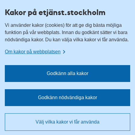
H
H
Kakor på etjänst.stockholm
o
o
p
p
Vi använder kakor (cookies) för att ge dig bästa möjliga
p
p
funktion på vår webbplats. Innan du godkänt sätter vi bara
a
a
nödvändiga kakor. Du kan välja vilka kakor vi får använda.
t
t
i
i
Om kakor på webbplatsen
l
l
l
l
n
i
Godkänn alla kakor
a
n
v
n
i
e
Godkänn nödvändiga kakor
g
h
e
å
r
l
Välj vilka kakor vi får använda
i
l
n