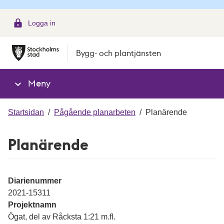
g
Logga in
Bygg- och plantjänsten
Meny
Startsidan
/
Pågående planarbeten
/
Planärende
Planärende
Diarienummer
2021-15311
Projektnamn
Ögat, del av Råcksta 1:21 m.fl.