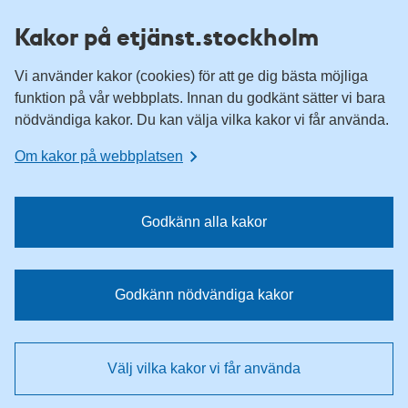
H
H
Kakor på etjänst.stockholm
o
o
p
p
Vi använder kakor (cookies) för att ge dig bästa möjliga
p
p
funktion på vår webbplats. Innan du godkänt sätter vi bara
a
a
nödvändiga kakor. Du kan välja vilka kakor vi får använda.
t
t
i
i
Om kakor på webbplatsen
l
l
l
l
n
i
Godkänn alla kakor
a
n
v
n
i
e
Godkänn nödvändiga kakor
g
h
e
å
r
l
Välj vilka kakor vi får använda
i
l
n