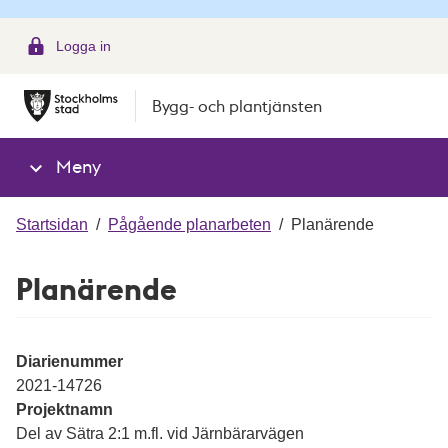
g
Logga in
Bygg- och plantjänsten
Meny
Startsidan
/
Pågående planarbeten
/
Planärende
Planärende
Diarienummer
2021-14726
Projektnamn
Del av Sätra 2:1 m.fl. vid Järnbärarvägen