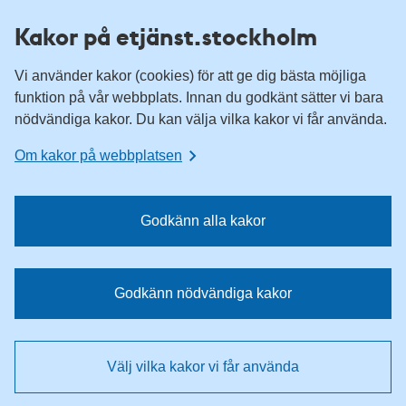
H
H
Kakor på etjänst.stockholm
o
o
p
p
Vi använder kakor (cookies) för att ge dig bästa möjliga
p
p
funktion på vår webbplats. Innan du godkänt sätter vi bara
a
a
nödvändiga kakor. Du kan välja vilka kakor vi får använda.
t
t
i
i
Om kakor på webbplatsen
l
l
l
l
n
i
Godkänn alla kakor
a
n
v
n
i
e
Godkänn nödvändiga kakor
g
h
e
å
r
l
Välj vilka kakor vi får använda
i
l
n