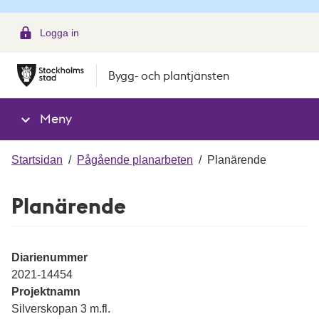
g
Logga in
Bygg- och plantjänsten
Meny
Startsidan
/
Pågående planarbeten
/
Planärende
Planärende
Diarienummer
2021-14454
Projektnamn
Silverskopan 3 m.fl.