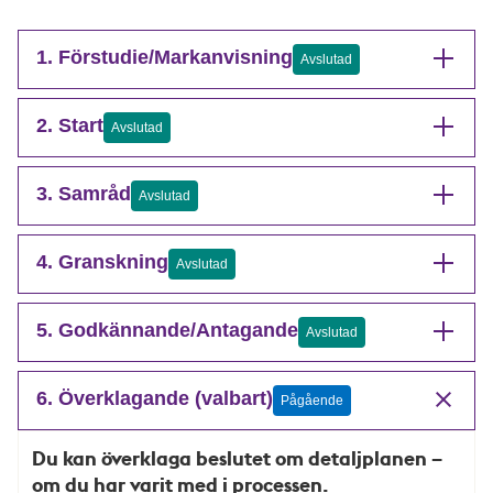
1. Förstudie/Markanvisning
Avslutad
2. Start
Avslutad
3. Samråd
Avslutad
4. Granskning
Avslutad
5. Godkännande/Antagande
Avslutad
6. Överklagande (valbart)
Pågående
Du kan överklaga beslutet om detaljplanen –
om du har varit med i processen.